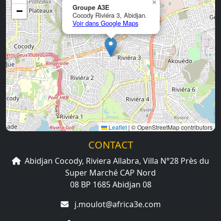
×
Groupe A3E
−
Cocody Riviéra 3, Abidjan.
Voir dans Google Maps
Leaflet
|
© OpenStreetMap contributors
CONTACT
Abidjan Cocody, Riviera Allabra, Villa N°28 Près du
Super Marché CAP Nord
08 BP 1685 Abidjan 08
j.moulot@africa3e.com